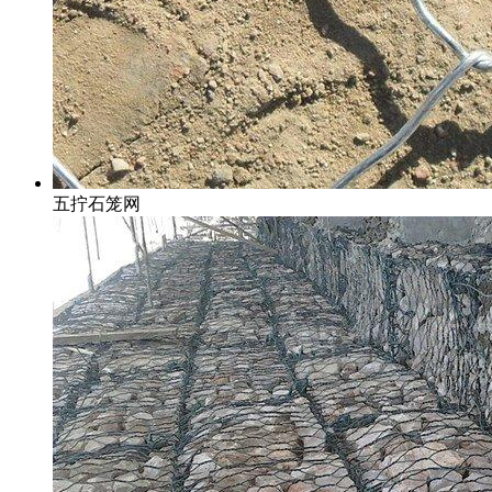
五拧石笼网