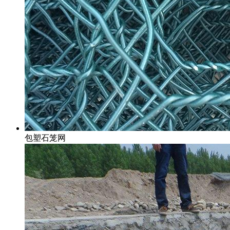
包塑石笼网