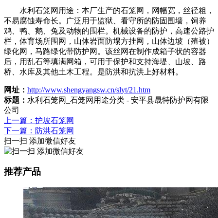
水利石笼网用途：本厂生产的石笼网，网幅宽，丝径粗，
不易腐蚀寿命长。广泛用于监狱、看守所的防固围墙，饲养
鸡、鸭、鹅、兔及动物的围栏。机械设备的防护，高速公路护
栏，体育场所围网，山体岩面防塌方挂网，山体边坡（殖被）
绿化网，马路绿化带防护网。该丝网在制作成箱子状的容器
后，用乱石等填满网箱，可用于保护和支持海堤、山坡、路
桥、水库及其他土木工程。是防洪和抗洪上好材料。
网址：
http://www.shengyangsw.cn/slyt/21.htm
标题：
水利石笼网_石笼网用途分类 - 安平县晟特防护网有限
公司
上一篇：护坡石笼网
下一篇：防洪石笼网
扫一扫 添加微信好友
推荐产品