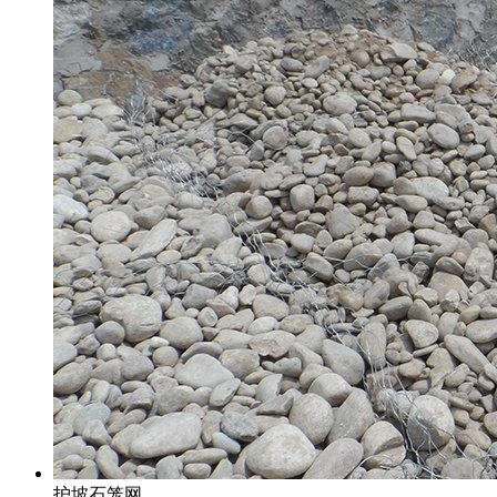
护坡石笼网