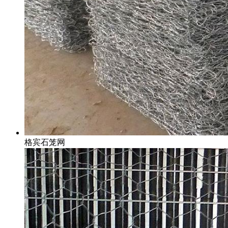
格宾石笼网