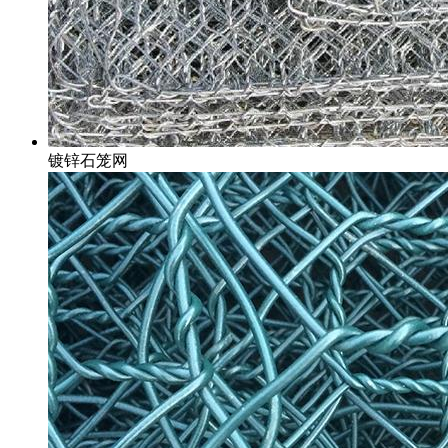
镀锌石笼网