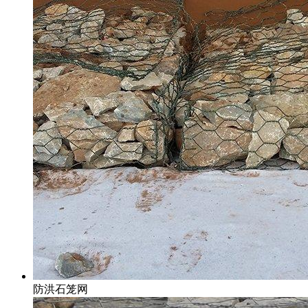
防洪石笼网