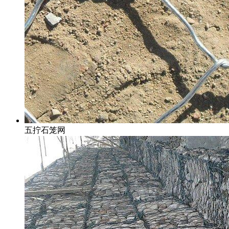
五拧石笼网