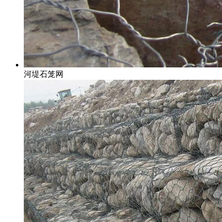
河堤石笼网