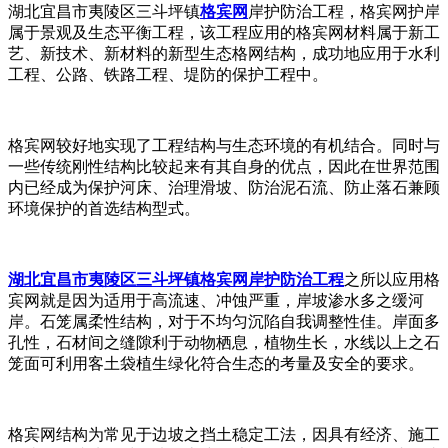
湖北宜昌市夷陵区三斗坪镇
格宾网
岸护防治工程，格宾网护岸
属于景观及生态平衡工程，该工程应用的格宾网材料属于新工
艺、新技术、新材料的新型生态格网结构，成功地应用于水利
工程、公路、铁路工程、堤防的保护工程中。
格宾网较好地实现了工程结构与生态环境的有机结合。同时与
一些传统刚性结构比较起来有其自身的优点，因此在世界范围
内已经成为保护河床、治理滑坡、防治泥石流、防止落石兼顾
环境保护的首选结构型式。
湖北宜昌市夷陵区三斗坪镇格宾网岸护防治工程
之所以应用格
宾网就是因为
适用于高流速、冲蚀严重，岸坡渗水多之缓河
岸。石笼属柔性结构，对于不均匀沉陷自我调整性佳。岸面多
孔性，石材间之缝隙利于动物栖息，植物生长，水线以上之石
笼面可利用客土袋植生绿化符合生态的考量及安全的要求。
格宾网
结构为常见于边坡之挡土稳定工法，因具有经济、施工