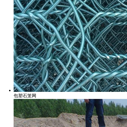
包塑石笼网