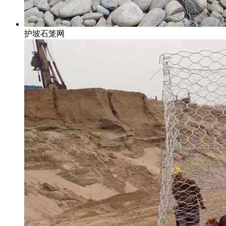
护坡石笼网