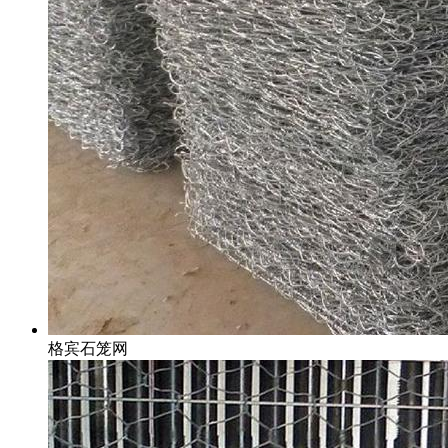
格宾石笼网