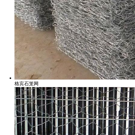
格宾石笼网