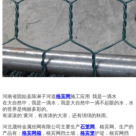
河南省固始县陈淋子河道
格宾网
施工应用 我是一滴水
在大自然中，我是一滴水，我是大自然中一滴不起眼的水，水
的世界是绚丽多彩的。
有滚滚的`黄河，有涛涛的大浪，还有绵绵的秋雨。
河北晟特金属丝网有限公司主要生产
石笼网
、格宾网。生产的
产品有：
格宾网箱
，格宾网挡土墙，
格宾笼
护堤，格宾网挡