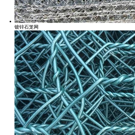
镀锌石笼网