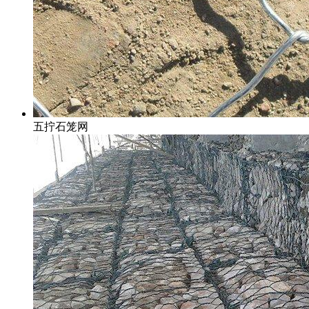
五拧石笼网