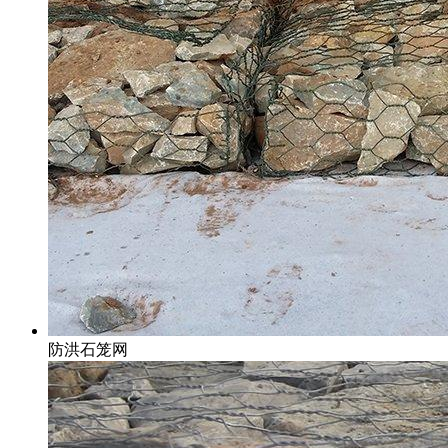
防洪石笼网