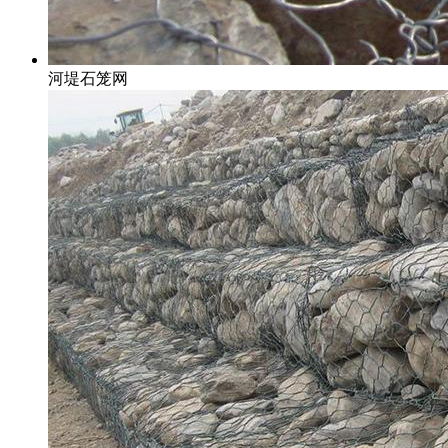
河堤石笼网