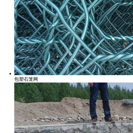
包塑石笼网