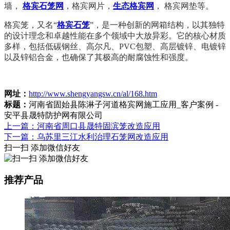
墙，
格宾石笼网
，格宾网片，
生态格宾网
， 格宾网垫等。
格宾笼，又名“
格宾石笼
”，
是一种创新的网箱结构，以其独特
的设计理念和卓越性能在多个领域中大放异彩。它的核心材质
多样，包括低碳钢丝、高尔凡、PVC包塑、高层镀锌、电镀锌
以及锌铝合金，也确保了其极高的耐腐蚀性和强度。
网址：
http://www.shengyangsw.cn/al/168.htm
标题：
河南省固始县陈淋子河道格宾网施工应用_客户案例 -
安平县晟特防护网有限公司
上一篇：河南省周口县晟特固滨笼改造应用
下一篇：乌苏里三江水利治理石笼网改造应用
扫一扫 添加微信好友
推荐产品