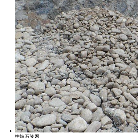
护坡石笼网