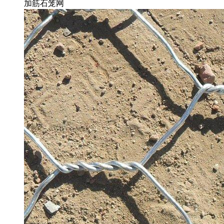
加筋石笼网