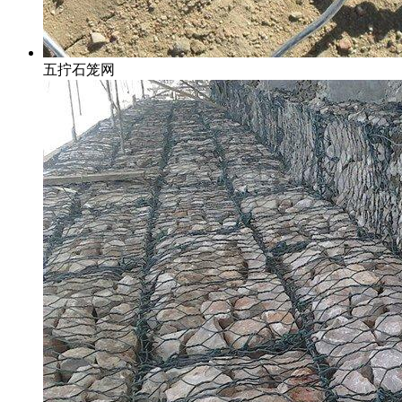
五拧石笼网