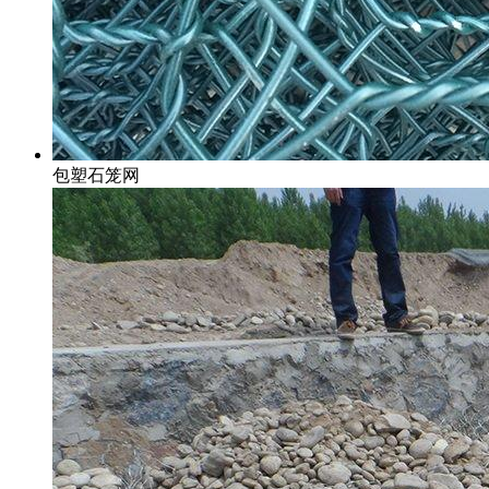
包塑石笼网