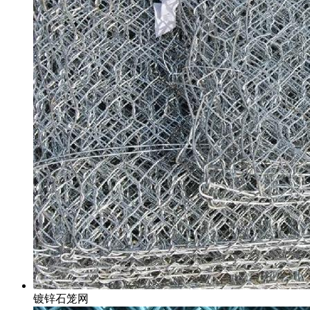
镀锌石笼网