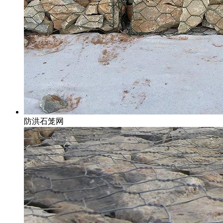
防洪石笼网