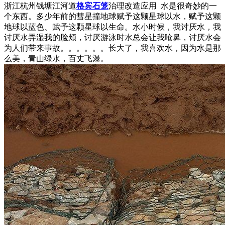
浙江杭州钱塘江河道
格宾石笼
治理改造应用 水是很奇妙的一
个东西。多少年前的彗星撞地球赋予这颗星球以水，赋予这颗
地球以蓝色、赋予这颗星球以生命。水小时候，我讨厌水，我
讨厌水弄湿我的脸颊，讨厌游泳时水总会让我呛鼻，讨厌水会
为人们带来事故。。。。。。长大了，我喜欢水，因为水是那
么美，青山绿水，百丈飞瀑。