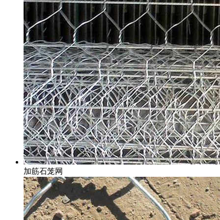
加筋石笼网