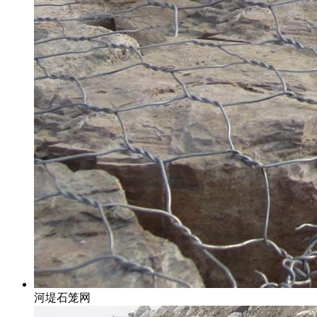
河堤石笼网