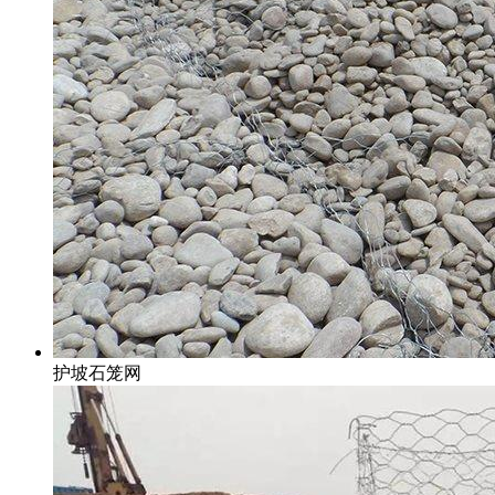
护坡石笼网