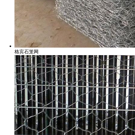
格宾石笼网