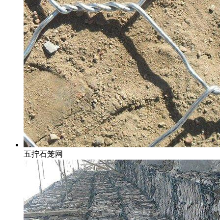
五拧石笼网