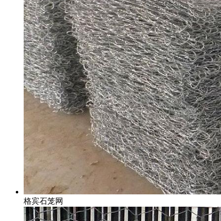
格宾石笼网