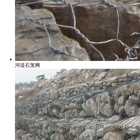
河堤石笼网