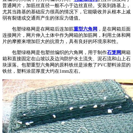
普通网片，加筋丝直径一般不小于边丝直径。安装到路基上，
尤其当路基的基础应力很高的情况下，它能吸收并从根本上减
弱有裂缝或交通而产生的张应力缝值。
包塑绿格网是在网箱后连加筋
重型六角网
，是在网箱后面
连接网片，网片伸入土体中作为网箱的加筋网，利用土体和网
片的摩擦来增加巨大的抗滑力，具有良好的环境亲和性。
包塑绿格网是包塑丝编织的六角网，用于制作
石笼网
网箱
箱和直接固定在山坡以及边沟防护水土流失、泥石流和山上石
块滚落。包塑重型六角网的原料铁丝是涂敷了PVC塑料涂层的
铁丝，塑料涂层厚度大约在1mm左右。