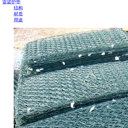
雷诺护垫
结构
材质
用途