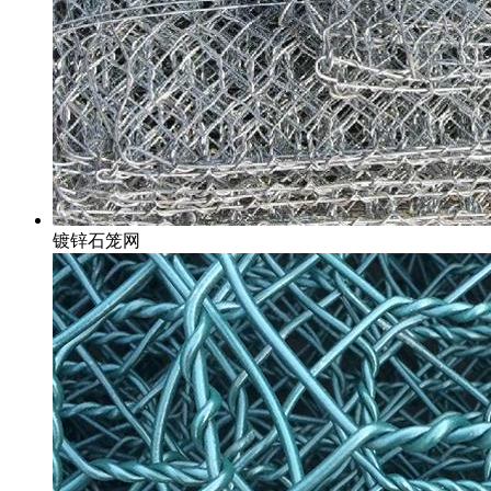
镀锌石笼网