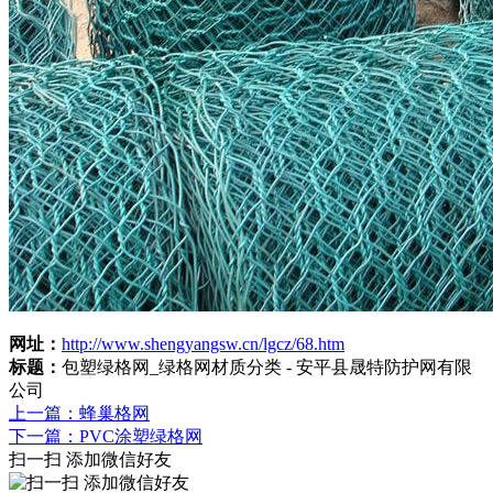
网址：
http://www.shengyangsw.cn/lgcz/68.htm
标题：
包塑绿格网_绿格网材质分类 - 安平县晟特防护网有限
公司
上一篇：蜂巢格网
下一篇：PVC涂塑绿格网
扫一扫 添加微信好友