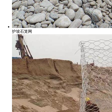
护坡石笼网