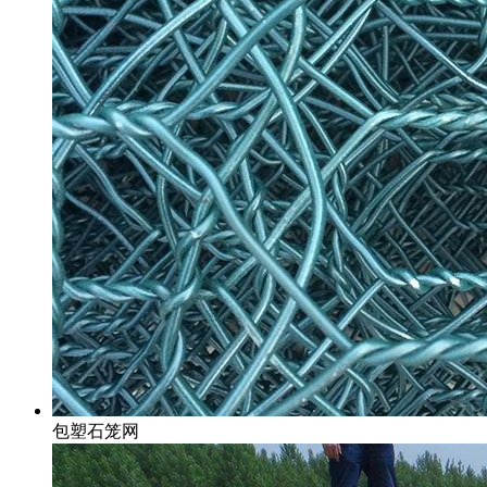
包塑石笼网