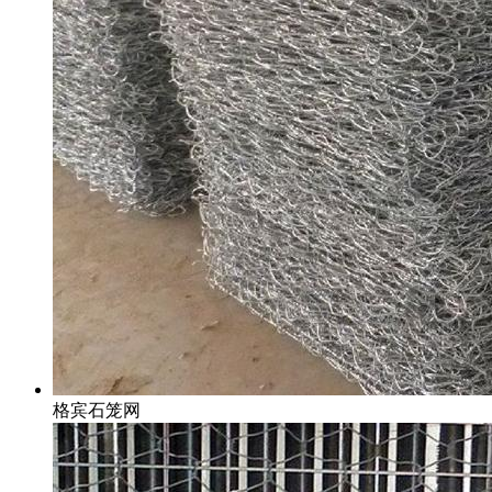
格宾石笼网