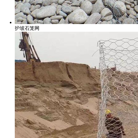
护坡石笼网