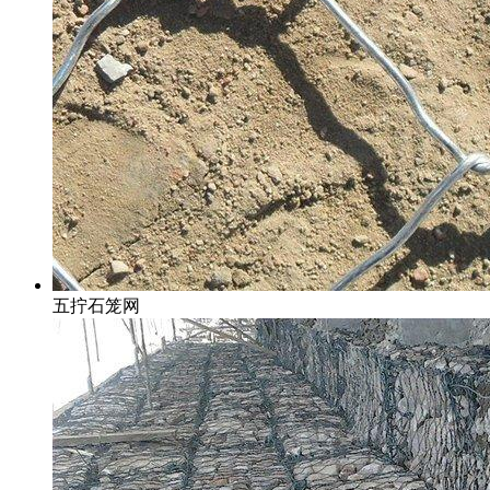
五拧石笼网