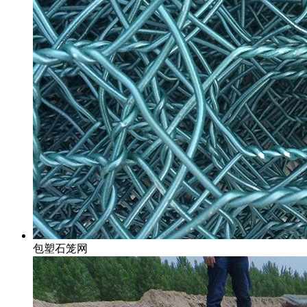
包塑石笼网