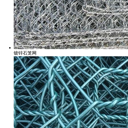
镀锌石笼网